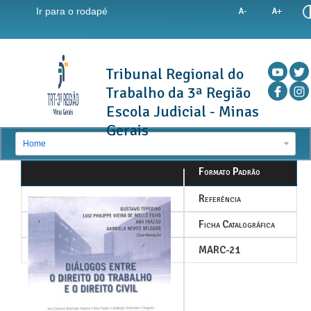
Ir para o rodapé
Tribunal Regional do
Trabalho da 3ª Região
Escola Judicial - Minas
Gerais
Home
Formato Padrão
Referência
Ficha Catalográfica
MARC-21