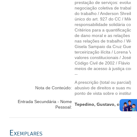
prestação de serviços: evolução 
negociação coletiva de trabalho 
do trabalho / Anderson Shreiber 
único do art. 927 do CC / Milen
responsabilidade solidária const
Critérios para a quantificação d
de dano moral e as relações de 
nas relações de trabalho / Wesl
Gisela Sampaio da Cruz Guedes -
terceirização ilícita / Lorena V
valores constitucionais / José A
Código Civil de 2002 / Flávio Ta
meios de acesso à justiça com s
--
A prescrição (total ou parcial) 
Nota de Conteúdo:
abusivo de direitos e suas manif
ponto de vista sobre o instituto
Entrada Secundária - Nome
Tepedino, Gustavo, coord.
Pessoal:
Exemplares