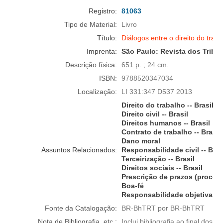
Registro:
81063
Tipo de Material:
Livro
Título:
Diálogos entre o direito do trabal
Imprenta:
São Paulo:
Revista dos Tribu
Descrição física:
651 p. ; 24 cm.
ISBN:
9788520347034
Localização:
LI 331:347 D537 2013
Direito do trabalho -- Brasil
Direito civil -- Brasil
Direitos humanos -- Brasil
Contrato de trabalho -- Brasil
Dano moral
Assuntos Relacionados:
Responsabilidade civil -- Bras
Terceirização -- Brasil
Direitos sociais -- Brasil
Prescrição de prazos (process
Boa-fé
Responsabilidade objetiva
Fonte da Catalogação:
BR-BhTRT por BR-BhTRT
Nota de Bibliografia, etc.:
Inclui bibliografia ao final dos ca