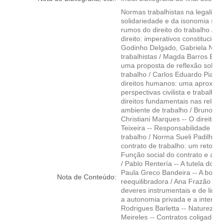
Normas trabalhistas na legalida
solidariedade e da isonomia su
rumos do direito do trabalho / 
direito: imperativos constitucion
Godinho Delgado, Gabriela Neves
trabalhistas / Magda Barros Biav
uma proposta de reflexão sobre o
trabalho / Carlos Eduardo Piano
direitos humanos: uma aproximaç
perspectivas civilista e trabalhi
direitos fundamentais nas relaçõ
ambiente de trabalho / Bruno Lew
Christiani Marques -- O direito
Teixeira -- Responsabilidade s
trabalho / Norma Sueli Padilha -
contrato de trabalho: um retorno
Função social do contrato e ab
/ Pablo Rentería -- A tutela do e
Paula Greco Bandeira -- A boa-f
Nota de Conteúdo:
reequilibradora / Ana Frazão -- 
deveres instrumentais e de limit
a autonomia privada e a interve
Rodrigues Barletta -- Natureza ju
Meireles -- Contratos coligados