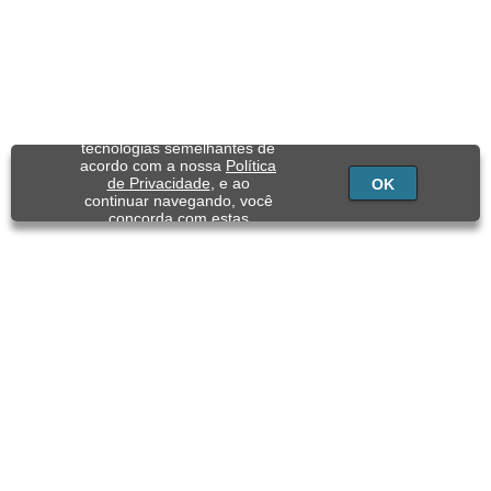
Utilizamos cookies e
tecnologias semelhantes de
acordo com a nossa
Política
de Privacidade
, e ao
OK
continuar navegando, você
concorda com estas
condições.