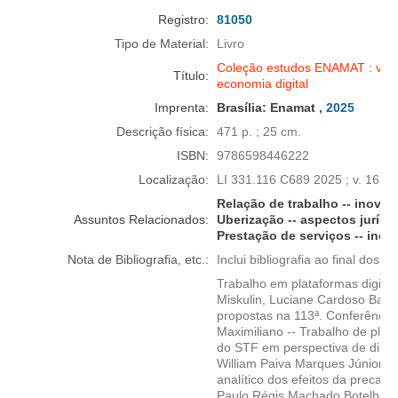
Registro:
81050
Tipo de Material:
Livro
Coleção estudos ENAMAT : volum
Título:
economia digital
Imprenta:
Brasília:
Enamat
, 2025
Descrição física:
471 p. ; 25 cm.
ISBN:
9786598446222
Localização:
LI 331.116 C689 2025 ; v. 16
Relação de trabalho -- inovaç
Assuntos Relacionados:
Uberização -- aspectos jurídic
Prestação de serviços -- inov
Nota de Bibliografia, etc.:
Inclui bibliografia ao final dos ca
Trabalho em plataformas digitai
Miskulin, Luciane Cardoso Barzot
propostas na 113ª. Conferência 
Maximiliano -- Trabalho de plat
do STF em perspectiva de direit
William Paiva Marques Júnior, J
analítico dos efeitos da precari
Paulo Régis Machado Botelho, Ma