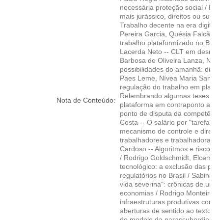
necessária proteção social / Luc
mais jurássico, direitos ou sua
Trabalho decente na era digital: d
Pereira Garcia, Quésia Falcão 
trabalho plataformizado no Bras
Lacerda Neto -- CLT em desmonte:
Barbosa de Oliveira Lanza, Nív
possibilidades do amanhã: disp
Paes Leme, Nívea Maria Santos S
regulação do trabalho em plataf
Relembrando algumas teses do T
Nota de Conteúdo:
plataforma em contraponto ao o
ponto de disputa da competência 
Costa -- O salário por "tarefa" 
mecanismo de controle e direção
trabalhadores e trabalhadoras 
Cardoso -- Algoritmos e riscos 
/ Rodrigo Goldschmidt, Elcemara 
tecnológico: a exclusão das pes
regulatórios no Brasil / Sabina
vida severina": crônicas de um d
economias / Rodrigo Monteiro Pe
infraestruturas produtivas como 
aberturas de sentido ao texto da
do modelo da parassubordinação 