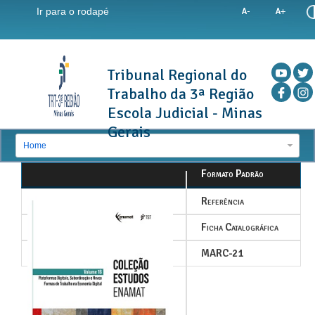
Ir para o rodapé
Tribunal Regional do
Trabalho da 3ª Região
Escola Judicial - Minas
Gerais
Home
Formato Padrão
Referência
Ficha Catalográfica
MARC-21