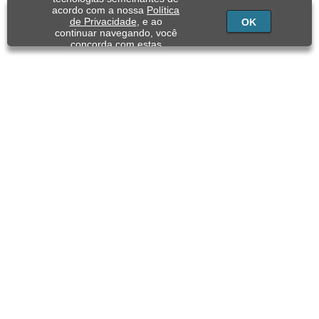
acordo com a nossa
Política
de Privacidade
, e ao
OK
continuar navegando, você
concorda com estas
condições.