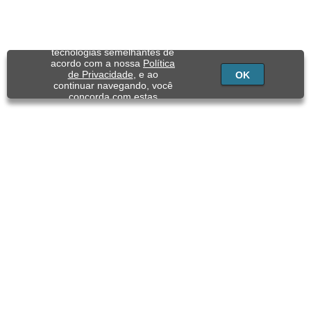
Utilizamos cookies e
tecnologias semelhantes de
acordo com a nossa
Política
de Privacidade
, e ao
OK
continuar navegando, você
concorda com estas
condições.