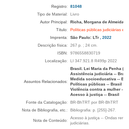
Registro:
81048
Tipo de Material:
Livro
Autor Principal:
Richa, Morgana de Almeida
Título:
Políticas públicas judiciárias e a
Imprenta:
São Paulo:
LTr
, 2022
Descrição física:
267 p. ; 24 cm.
ISBN:
9786558830719
Localização:
LI 347.921.8 R499p 2022
Brasil. Lei Maria da Penha (20
Assistência judiciária -- Brasil
Medida socioeducativa -- Bras
Assuntos Relacionados:
Políticas públicas -- Brasil
Violência contra a mulher -- B
Acesso à justiça -- Brasil
Fonte da Catalogação:
BR-BhTRT por BR-BhTRT
Nota de Bibliografia, etc.:
Bibliografia: p. [255]-267.
Acesso à justiça -- Ondas renovat
Nota de Conteúdo:
judiciárias.