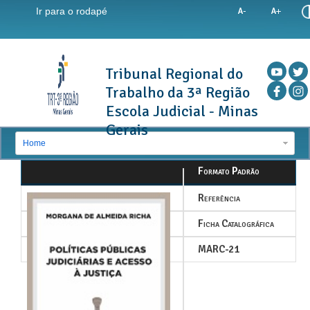
Ir para o rodapé
Tribunal Regional do
Trabalho da 3ª Região
Escola Judicial - Minas
Gerais
Home
Formato Padrão
Referência
Ficha Catalográfica
MARC-21