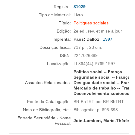
Registro:
81029
Tipo de Material:
Livro
Título:
Politiques sociales
Edição:
2e éd., rev. et mise à jour
Imprenta:
Paris:
Dalloz
, 1997
Descrição física:
717 p. ; 23 cm.
ISBN:
2247026389
Localização:
LI 364(44) P769 1997
Política social -- França
Seguridade social -- França
Assuntos Relacionados:
Desigualdade social -- França
Mercado de trabalho -- Franç
Desenvolvimento socioeconôm
Fonte da Catalogação:
BR-BhTRT por BR-BhTRT
Nota de Bibliografia, etc.:
Bibliografia: p. 695-698.
Entrada Secundária - Nome
Join-Lambert, Marie-Thérèse
Pessoal: