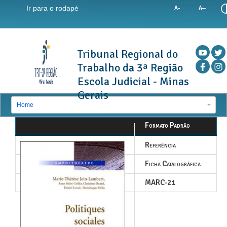
Ir para o rodapé
Tribunal Regional do
Trabalho da 3ª Região
Escola Judicial - Minas
Gerais
Home
Formato Padrão
Referência
Ficha Catalográfica
MARC-21