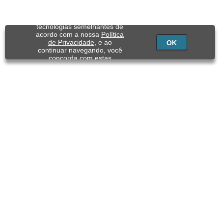
Utilizamos cookies e
tecnologias semelhantes de
acordo com a nossa
Política
de Privacidade
, e ao
OK
continuar navegando, você
concorda com estas
condições.