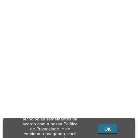
Utilizamos cookies e
tecnologias semelhantes de
acordo com a nossa
Política
de Privacidade
, e ao
OK
continuar navegando, você