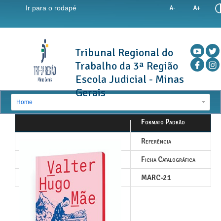
Ir para o rodapé
Tribunal Regional do
Trabalho da 3ª Região
Escola Judicial - Minas
Gerais
Home
Formato Padrão
Referência
Ficha Catalográfica
MARC-21