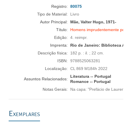
Registro:
80075
Tipo de Material:
Livro
Autor Principal:
Mãe, Valter Hugo, 1971-
Título:
Homens imprudentemente poét
Edição:
4. reimpr.
Imprenta:
Rio de Janeiro:
Biblioteca Azu
Descrição física:
182 p. : il. ; 22 cm.
ISBN:
9788525063281
Localização:
CL 869 M184h 2022
Literatura -- Portugal
Assuntos Relacionados:
Romance -- Portugal
Notas Gerais:
Na capa: "Prefácio de Laurenti
Exemplares