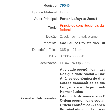
Registro:
79545
Tipo de Material:
Livro
Autor Principal:
Petter, Lafayete Josué
Princípios constitucionais da or
Título:
federal
Edição:
2. ed., rev., atual. e ampl.
Imprenta:
São Paulo:
Revista dos Tribu
Descrição física:
365 p. ; 21 cm.
ISBN:
9788520333013
Localização:
LI 342 P499p 2008
Atividade econômica -- aspect
Desigualdade social -- Brasil
Análise econômica do direito -
Estado democrático de direito 
Função social da propriedade 
Hermenêutica
Liberdade de comércio -- Bras
Assuntos Relacionados:
Ordem econômica e social -- a
Ordem econômica -- aspectos 
Propriedade privada -- aspecto