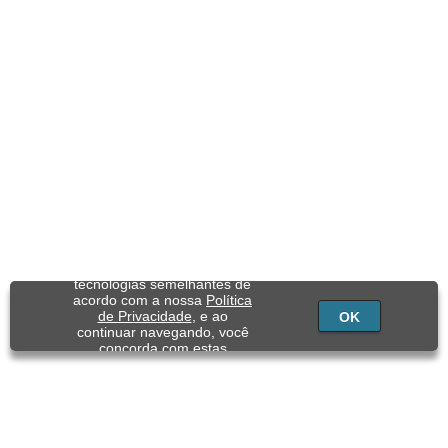
Utilizamos cookies e
tecnologias semelhantes de
acordo com a nossa
Política
de Privacidade
, e ao
OK
continuar navegando, você
concorda com estas
condições.