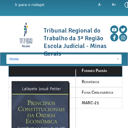
Ir para o rodapé
Tribunal Regional do
Trabalho da 3ª Região
Escola Judicial - Minas
Gerais
Home
Formato Padrão
Referência
Ficha Catalográfica
MARC-21