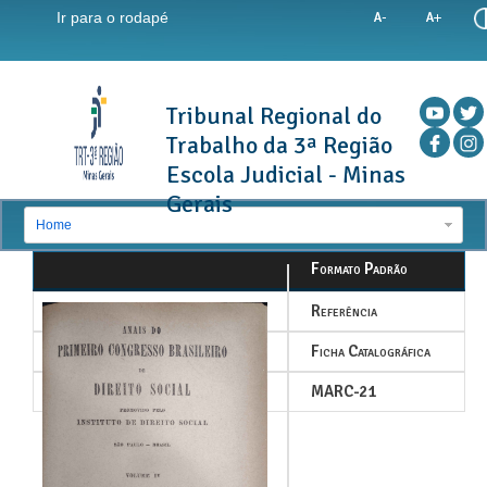
Ir para o rodapé
Tribunal Regional do
Trabalho da 3ª Região
Escola Judicial - Minas
Gerais
Home
Formato Padrão
Referência
Ficha Catalográfica
MARC-21