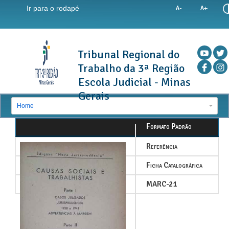
Ir para o rodapé
Tribunal Regional do
Trabalho da 3ª Região
Escola Judicial - Minas
Gerais
Home
Formato Padrão
Referência
Ficha Catalográfica
MARC-21