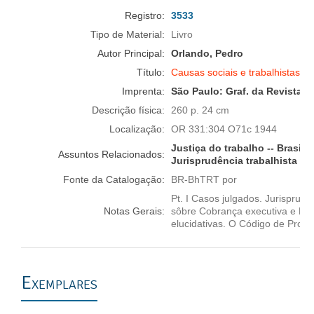
Registro:
3533
Tipo de Material:
Livro
Autor Principal:
Orlando, Pedro
Título:
Causas sociais e trabalhistas
Imprenta:
São Paulo:
Graf. da Revista d
Descrição física:
260 p. 24 cm
Localização:
OR 331:304 O71c 1944
Justiça do trabalho -- Brasil
Assuntos Relacionados:
Jurisprudência trabalhista -- 
Fonte da Catalogação:
BR-BhTRT por
Pt. I Casos julgados. Jurisprud
Notas Gerais:
sôbre Cobrança executiva e Mini
elucidativas. O Código de Proces
Exemplares