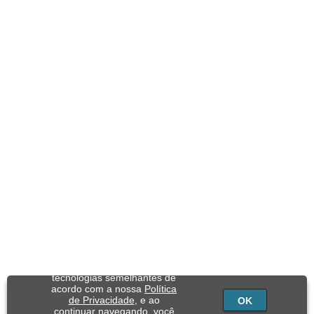
Utilizamos cookies e
tecnologias semelhantes de
acordo com a nossa
Política
de Privacidade
, e ao
OK
continuar navegando, você