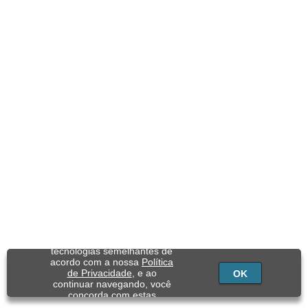
Utilizamos cookies e
tecnologias semelhantes de
acordo com a nossa
Política
de Privacidade
, e ao
OK
continuar navegando, você
concorda com estas
condições.