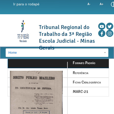
Ir para o rodapé
Tribunal Regional do
Trabalho da 3ª Região
Escola Judicial - Minas
Gerais
Home
Formato Padrão
Referência
Ficha Catalográfica
MARC-21