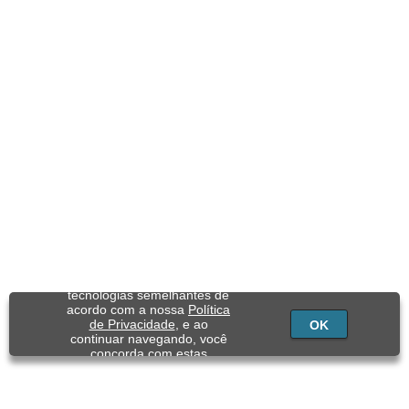
Utilizamos cookies e
tecnologias semelhantes de
acordo com a nossa
Política
de Privacidade
, e ao
OK
continuar navegando, você
concorda com estas
condições.