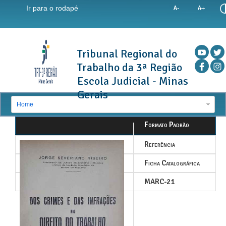
Ir para o rodapé
Tribunal Regional do
Trabalho da 3ª Região
Escola Judicial - Minas
Gerais
Home
Formato Padrão
Referência
Ficha Catalográfica
MARC-21