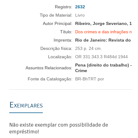
Registro:
2632
Tipo de Material:
Livro
Autor Principal:
Ribeiro, Jorge Severiano, 189
Título:
Dos crimes e das infrações no di
Imprenta:
Rio de Janeiro:
Revista do Tr
Descrição física:
253 p. 24 cm.
Localização:
OR 331:343.3 R484d 1944
Pena (direito do trabalho) -- B
Assuntos Relacionados:
Crime
Fonte da Catalogação:
BR-BhTRT por
Exemplares
Não existe exemplar com possibilidade de
empréstimo!